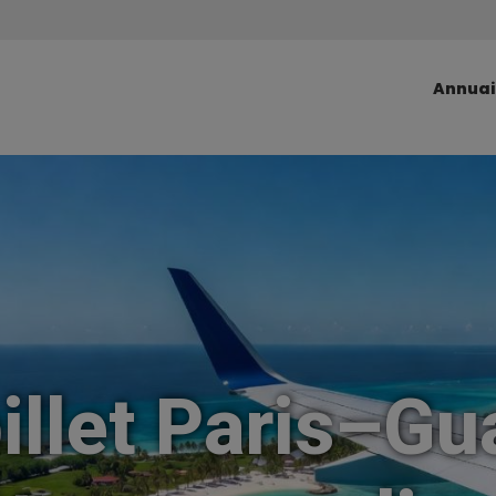
Annuai
billet Paris–G