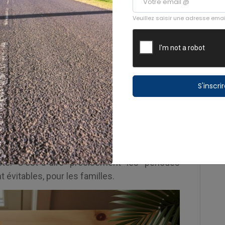
s, Pointe-à-Pitre figure même en tête des
Veuillez saisir une adresse emai
Le paradoxe est donc total : la ligne est à la
ur absolue et l'une des plus compétitives au
ifs aussi élevés sur une liaison desservie par
Caraïbes et Corsair ? On pourrait croire que
S'inscri
nt chuter les prix. Dans les faits, le marché
installé qu'à une guerre des prix permanente.
qui consiste à ajuster les tarifs en temps
remplissage des avions, fait grimper les prix
nde veut partir : vacances scolaires, fêtes
té. C'est-à-dire précisément les périodes
 évitables, pour les familles.