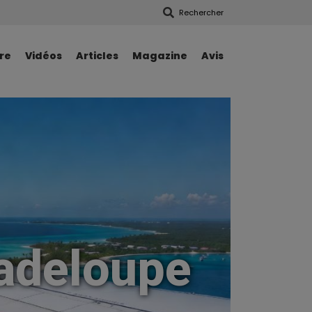
Rechercher
re
Vidéos
Articles
Magazine
Avis
uadeloupe