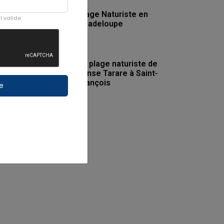
Plage Naturiste en
l valide
Guadeloupe
La plage naturiste de
l'Anse Tarare à Saint-
François
re