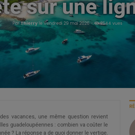
te sur une lig
Par
Thierry
le Vendredi 29 mai 2026 -
2544 vues
R
ndes vacances, une même question revient
illes guadeloupéennes : combien va coûter le
année ? La réponse a de quoi donner le vertige.