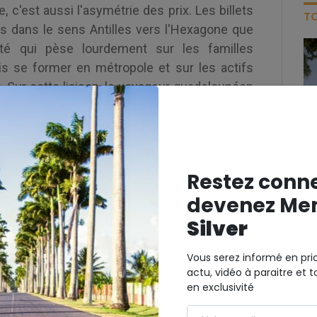
, c'est aussi l'asymétrie des prix. Les billets
TO
 dans le sens Antilles vers l'Hexagone que
rité qui pèse lourdement sur les familles
tis se former en métropole et sur les actifs
. Sur cette liaison, le voyageur guadeloupéen
ptive : il faut bien rentrer chez soi pour les
u importe le tarif affiché à l'écran. Cette
te d'alternative, est au cœur du débat sur la
Restez conn
ennes ne manquent pas d'arguments pour
devenez Me
onse tient en deux mots : prix au kilomètre.
Silver
 plus de 6 700 kilomètres séparent Paris de
est en réalité l'un des moins chers de France.
Vous serez informé en prio
les opérateurs aux parlementaires, le coût
actu, vidéo à paraitre et t
er tournait autour de 4,8 centimes d'euro,
en exclusivité
es autres vols long-courriers au départ de