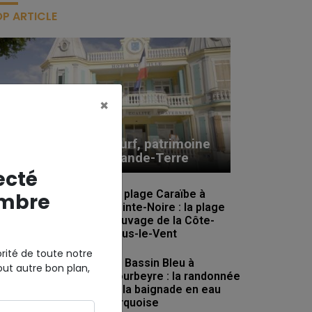
P ARTICLE
×
La ville du Moule : surf, patrimoine
et art de vivre en Grande-Terre
ecté
La plage Caraïbe à
mbre
Pointe-Noire : la plage
sauvage de la Côte-
sous-le-Vent
rité de toute notre
Le Bassin Bleu à
out autre bon plan,
Gourbeyre : la randonnée
et la baignade en eau
turquoise