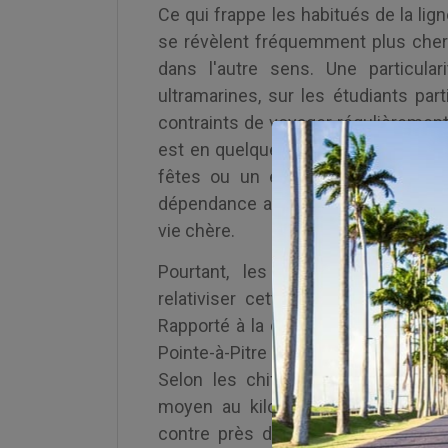
Ce qui frappe les habitués de la ligne
se révèlent fréquemment plus chers
dans l'autre sens. Une particula
ultramarines, sur les étudiants par
contraints de voyager régulièrement
est en quelque sorte une clientèle ca
fêtes ou un événement familial, pe
dépendance au transport aérien, fau
vie chère.
Pourtant, les compagnies aéri
relativiser cette cherté. Leur rép
Rapporté à la distance parcourue —
Pointe-à-Pitre — le billet antillais 
Selon les chiffres présentés par 
moyen au kilomètre vers l'Outre-m
contre près de 7,9 centimes pour l