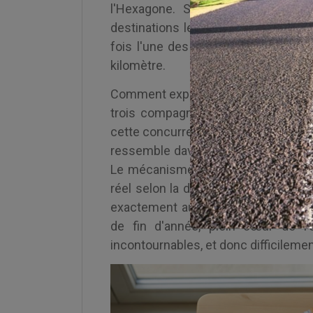
l'Hexagone. Sur ce critère préci
destinations les plus avantageuses. 
fois l'une des plus chères en vale
kilomètre.
Comment expliquer, dès lors, des tar
trois compagnies — Air France, Air 
cette concurrence ferait mécaniqueme
ressemble davantage à un trio bien 
Le mécanisme du yield management, 
réel selon la demande et le taux de 
exactement au moment où tout le mo
de fin d'année, plein cœur de l'é
incontournables, et donc difficilement