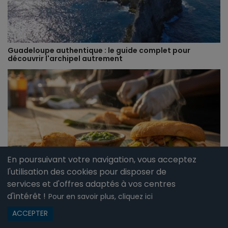
Guadeloupe authentique : le guide complet pour
découvrir l'archipel autrement
En poursuivant votre navigation, vous acceptez
l'utilisation des cookies pour disposer de
services et d'offres adaptés à vos centres
Les meilleurs marchés et spécialités de rue en
d'intérêt !
Pour en savoir plus, cliquez ici
Guadeloupe : que goûter, où aller ?
ACCEPTER