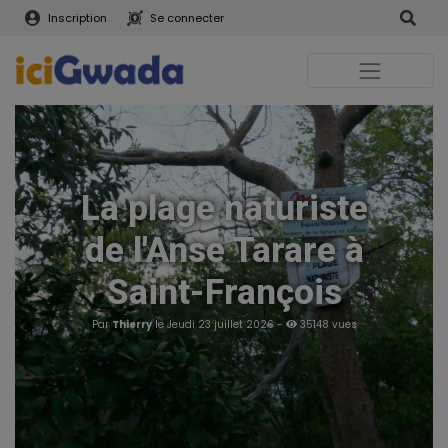
Inscription
Se connecter
La plage naturiste
de l'Anse Tarare à
Saint-François
Par
Thierry
le Jeudi 23 juillet 2026 -
35148 vues