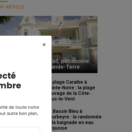
P ARTICLE
×
La ville du Moule : surf, patrimoine
et art de vivre en Grande-Terre
ecté
La plage Caraïbe à
mbre
Pointe-Noire : la plage
sauvage de la Côte-
sous-le-Vent
rité de toute notre
Le Bassin Bleu à
out autre bon plan,
Gourbeyre : la randonnée
et la baignade en eau
turquoise