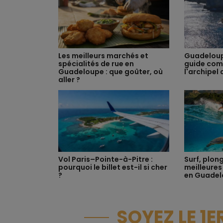
Les meilleurs marchés et
Guadeloup
spécialités de rue en
guide com
Guadeloupe : que goûter, où
l'archipel
aller ?
Vol Paris–Pointe-à-Pitre :
Surf, plong
pourquoi le billet est-il si cher
meilleures
?
en Guade
SOYEZ LE 1