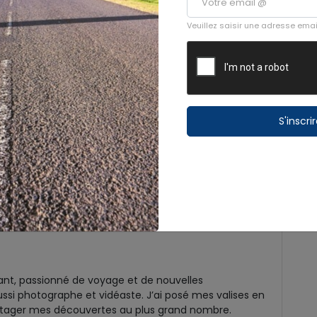
Veuillez saisir une adresse emai
S'inscri
ant, passionné de voyage et de nouvelles
ssi photographe et vidéaste. J’ai posé mes valises en
tager mes découvertes au plus grand nombre.