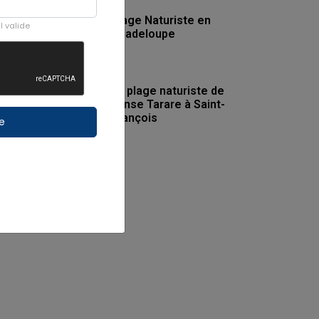
Plage Naturiste en
l valide
Guadeloupe
La plage naturiste de
l'Anse Tarare à Saint-
François
re