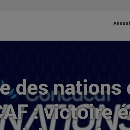
Annuai
e des nations 
F : victoire é