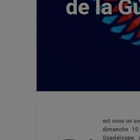
de la G
est sous un so
dimanche 10 
Guadeloupe, a