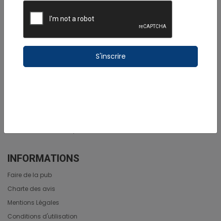
proposer des séjours organisés aux petits oignions.
NAVIGATION
S'inscrire
Actualités Guadeloupe
Vidéos Guadeloupe
Articles Guadeloupe
Rechercher un établissement
Rechercher un produit
Découverte Guadeloupe
INFORMATIONS
Faire de la pub
Charte des avis
Mentions Légales
Conditions d'utilisation