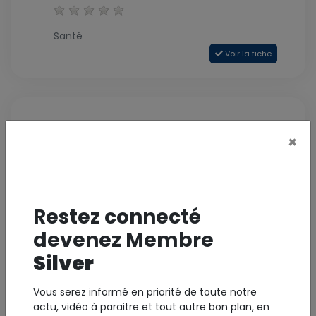
Santé
Voir la fiche
×
Restez connecté
* photo non contractuelle
devenez Membre
CDE
Silver
2 Hazier Du Buisson - 97137 Terre-de-Haut
Vous serez informé en priorité de toute notre
actu, vidéo à paraitre et tout autre bon plan, en