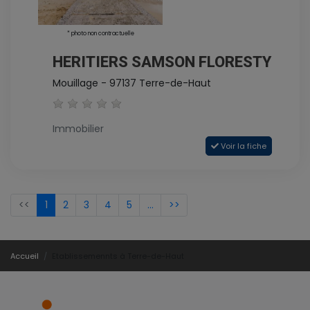
* photo non contractuelle
HERITIERS SAMSON FLORESTY
Mouillage - 97137 Terre-de-Haut
Immobilier
Voir la fiche
<<
1
2
3
4
5
...
>>
Accueil
Etablissemennts à Terre-de-Haut