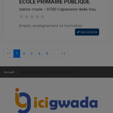
ECOLE PRIMAIRE PUBLIQUE
Sainte-marie - 97130 Capesterre-Belle-Eau
Emploi, enseignement et formation
Voir la fiche
<<
1
2
3
4
5
...
>>
Accueil
Etablissemennts à Capesterre-Belle-Eau