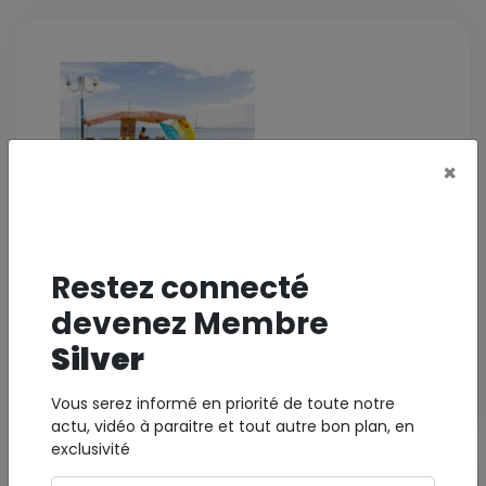
×
* photo non contractuelle
ECOLE MATERNELLE PUBLIQUE
Restez connecté
Bourg - 97130 Capesterre-Belle-Eau
devenez Membre
Silver
Emploi, enseignement et formation
Voir la fiche
Vous serez informé en priorité de toute notre
actu, vidéo à paraitre et tout autre bon plan, en
exclusivité