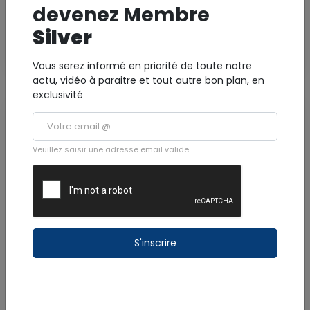
devenez Membre
Yves Rocher
Silver
Voir la fiche
Vous serez informé en priorité de toute notre
actu, vidéo à paraitre et tout autre bon plan, en
exclusivité
Veuillez saisir une adresse email valide
* photo non contractuelle
S'inscrire
YVES ROCHER
Centre commercial Milenis - 97139 Les
Abymes
Yves Rocher