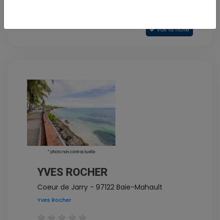
Voir la fiche
* photo non contractuelle
YVES ROCHER
Coeur de Jarry - 97122 Baie-Mahault
Yves Rocher