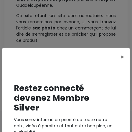
Guadeloupéenne.
Ce site étant un site communautaire, nous
vous remercions par avance, si vous trouvez
l’article
sac photo
chez un commerçant de lui
dire de s’enregistrer et de préciser qu’il propose
ce produit.
Cela permettra deux choses, la première c’est
×
que le client trouvera son bonheur rapidement
et la seconde, le commerçant ne perdra pas la
vente au profit d’une entreprise Internet dans la
majorité des cas.
Restez connecté
devenez Membre
1
Silver
Vous serez informé en priorité de toute notre
actu, vidéo à paraitre et tout autre bon plan, en
exclusivité