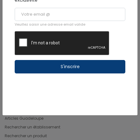
Veuillez saisir une adresse email valide
IciGwada est le partenaire de vos vacances en Guadeloupe.
Des visites de lieux à ne pas manquer au travers nos billets de blog
à lire et bien sûr nos vidéos exclusives, des brèves et articles
argumentés, tous liés de près ou de loin sur les îles de Guadeloupe.
Nous sélectionnons des professionnels et des circuits pour vous
S'inscrire
proposer des séjours organisés aux petits oignions.
NAVIGATION
Actualités Guadeloupe
Vidéos Guadeloupe
Articles Guadeloupe
Rechercher un établissement
Rechercher un produit