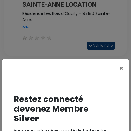
SAINTE-ANNE LOCATION
Résidence Les Bois d’Ouzilly - 97180 Sainte-
Anne
Gîte
Voir la fiche
×
Restez connecté
devenez Membre
Silver
* photo non contractuelle
LES KAZ DE BIEN DÉSIRÉE
Vous serez informé en priorité de toute notre