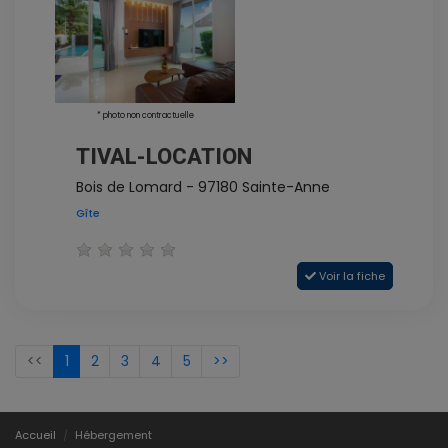
* photo non contractuelle
TIVAL-LOCATION
Bois de Lomard - 97180 Sainte-Anne
Gîte
Voir la fiche
<<
1
2
3
4
5
>>
Accueil
Hébergement