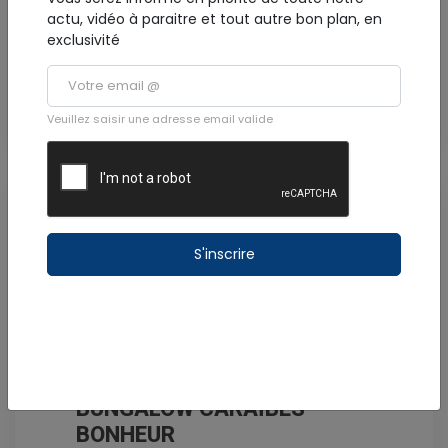
actu, vidéo à paraitre et tout autre bon plan, en
Bien Désirée - 97118 Saint-François
exclusivité
Gîte
Voir la fiche
Veuillez saisir une adresse email valide
S'inscrire
* photo non contractuelle
BUNGALOW CARAÏBES
BONHEUR