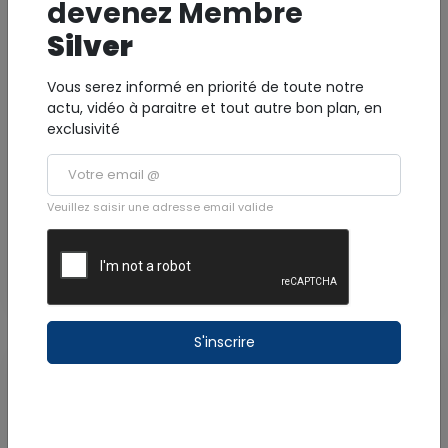
devenez Membre
Silver
Vous serez informé en priorité de toute notre
actu, vidéo à paraitre et tout autre bon plan, en
* photo non contractuelle
exclusivité
APPARTEMENT BLEU OCEAN
13 route de la Plage - 97190 Le Gosier
Veuillez saisir une adresse email valide
Gîte
Voir la fiche
S'inscrire