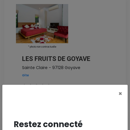
* photo non contractuelle
LES FRUITS DE GOYAVE
Sainte Claire - 97128 Goyave
Gîte
×
Voir la fiche
Restez connecté