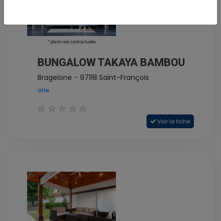
* photo non contractuelle
BUNGALOW TAKAYA BAMBOU
Bragelone - 97118 Saint-François
Gîte
Voir la fiche