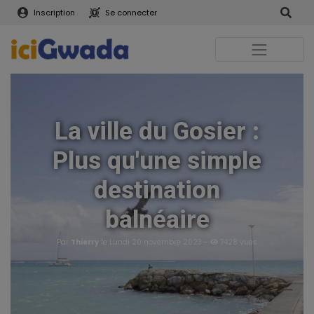
Inscription
Se connecter
La ville du Gosier :
Plus qu'une simple
destination
balnéaire
Par
Thierry
le Lundi 20 novembre 2023 -
7428 vues